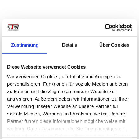
Kunden“, sagt Meike Berléung. „So hat jeder Kunde
seinen Ansprechpartner bei Jutec, sodass
Standardwerkzeuge umgehend ab Lager ergänzt
werden können. Spezifische Aufgaben können
telefonisch oder via E-Mail erörtert werden. Der
Zustimmung
Details
Über Cookies
Kunde hat auch jederzeit die Möglichkeit, zu uns ins
Werk zu kommen.“ Das Unternehmen sitzt im
Diese Webseite verwendet Cookies
hessischen Limburg. Weygandt etwa hat sogar per
Wir verwenden Cookies, um Inhalte und Anzeigen zu
WhatsApp mit seinem Berater kommuniziert,
personalisieren, Funktionen für soziale Medien anbieten
während dieser auf einer Messe in Russland war.
zu können und die Zugriffe auf unsere Website zu
„Das lief sehr gut“, lobt der hessische Unternehmer.
analysieren. Außerdem geben wir Informationen zu Ihrer
Verwendung unserer Website an unsere Partner für
soziale Medien, Werbung und Analysen weiter. Unsere
Wartung und Umrüstung
Partner führen diese Informationen möglicherweise mit
Die Maschine verfügt über einen
weiteren Daten zusammen, die Sie ihnen bereitgestellt
haben oder die sie im Rahmen Ihrer Nutzung der Dienste
Netzwerkanschluss und kann somit per