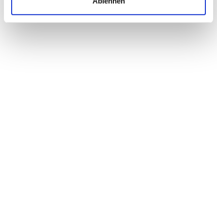
Ablehnen
geänderten Daten werden dann an den Kunden via
E-mail zurückgesendet und auf der Maschine
installiert.“ ⇥pet ◊
Dornbiegemaschine 5045 von Jutec
Biegeleistung Rohre 6 bis 50 mm
Rohraufschublänge 4340 mm
SPS-Steuerung
Soll-Ist-Winkelanzeige 0,1 Grad
Spanndruckverstellung mit Anzeige
elektronisches Längen- und Verdrehwinkel-
Messsystem 0,1 Grad mit großer Anzeige im
Bedienpult