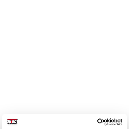
Biegemaschinen in
unschlagbarer
Produktivität und
Präzision
Handmade in Germany seit 45 Jahren