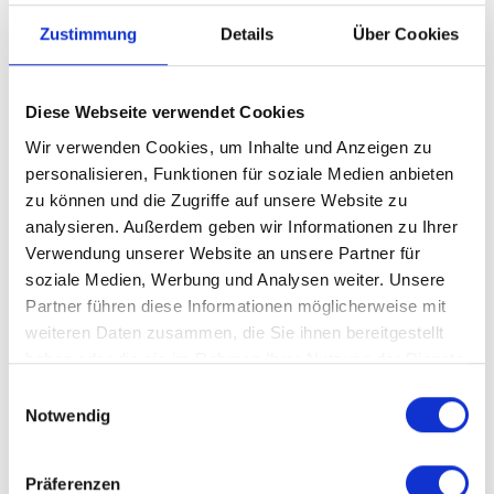
Zustimmung
Details
Über Cookies
Diese Webseite verwendet Cookies
Wir verwenden Cookies, um Inhalte und Anzeigen zu
Biegemaschinen
personalisieren, Funktionen für soziale Medien anbieten
Die JUTEC Biegemaschinen
zu können und die Zugriffe auf unsere Website zu
analysieren. Außerdem geben wir Informationen zu Ihrer
im Überblick
Verwendung unserer Website an unsere Partner für
soziale Medien, Werbung und Analysen weiter. Unsere
Weltweite Allrounder für Industrie und Handwerk
Partner führen diese Informationen möglicherweise mit
weiteren Daten zusammen, die Sie ihnen bereitgestellt
haben oder die sie im Rahmen Ihrer Nutzung der Dienste
gesammelt haben.
Einwilligungsauswahl
Notwendig


Präferenzen